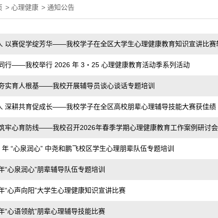
页
>
心理健康
>
通知公告
 以赛促学绽芳华——我校学子在全区大学生心理健康教育知识宣讲比赛斩获
同行——我校举行 2026 年 3・25 心理健康教育活动季系列活动
 夯实育人根基——我校开展辅导员谈心谈话专题培训
人 深耕共育促成长——我校学子在全区高校朋辈心理辅导技能大赛获佳绩
筑牢心育防线——我校召开2026年春季学期心理健康教育工作案例研讨会
26 年 “心泉润心” 中尧和鹏飞校区学生心理朋辈队伍专题培训
6年“心泉润心”朋辈辅导队伍专题培训
6年“心声向阳”大学生心理健康知识宣讲比赛
6年“心语领航”朋辈心理辅导技能比赛