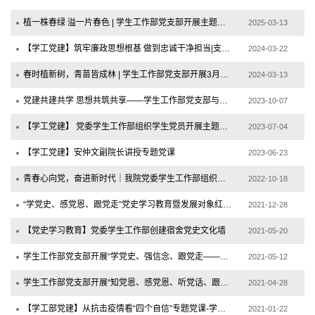
植一株春绿 溢一片春色 | 学生工作部党支部开展主题党日活动
2025-03-13
【学工党建】筑牢廉政思想根基 做到忠诚干净担当|支部书记上廉政专题党课
2024-03-22
春时植新树，青苗皆成林 | 学生工作部党支部开展3月学雷锋志愿植树主题党日活动
2024-03-13
党建共建共学 思想共筑共享——学生工作部党支部与社区党组织开展结对共建
2023-10-07
【学工党建】 党委学生工作部组织学生党员开展主题教育专题党课
2023-07-04
【学工党建】安仲文副院长讲授专题党课
2023-06-23
青春心向党，奋进新时代｜我院党委学生工作部组织学生党员收看党的二十大开幕会
2022-10-18
“学党史、感党恩、跟党走”党史学习教育暨发展对象红色教育实地培训——参观广西革命...
2021-12-28
【党史学习教育】党委学生工作部创建宿舍党史文化墙
2021-05-20
学生工作部党支部开展“学党史、强信念、跟党走——追寻总书记足迹”主题党日活动
2021-05-12
学生工作部党支部开展“知党恩、感党恩、听党话、跟党走”聆听老党员讲党的故事主题党...
2021-04-28
【学工部党建】从抗击疫情看“四个自信”专题党课-学生工作部党支部书记主讲
2021-01-22