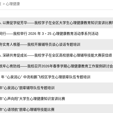
页
>
心理健康
 以赛促学绽芳华——我校学子在全区大学生心理健康教育知识宣讲比赛斩获
同行——我校举行 2026 年 3・25 心理健康教育活动季系列活动
 夯实育人根基——我校开展辅导员谈心谈话专题培训
人 深耕共育促成长——我校学子在全区高校朋辈心理辅导技能大赛获佳绩
筑牢心育防线——我校召开2026年春季学期心理健康教育工作案例研讨会
26 年 “心泉润心” 中尧和鹏飞校区学生心理朋辈队伍专题培训
6年“心泉润心”朋辈辅导队伍专题培训
6年“心声向阳”大学生心理健康知识宣讲比赛
6年“心语领航”朋辈心理辅导技能比赛