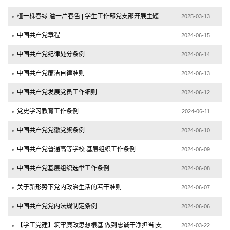
植一株春绿 溢一片春色 | 学生工作部党支部开展主题党日活动
2025-03-13
中国共产党章程
2024-06-15
中国共产党纪律处分条例
2024-06-14
中国共产党廉洁自律准则
2024-06-13
中国共产党发展党员工作细则
2024-06-12
党史学习教育工作条例
2024-06-11
中国共产党党徽党旗条例
2024-06-10
中国共产党普通高等学校 基层组织工作条例
2024-06-09
中国共产党基层组织选举工作条例
2024-06-08
关于新形势下党内政治生活的若干准则
2024-06-07
中国共产党党内法规制定条例
2024-06-06
【学工党建】筑牢廉政思想根基 做到忠诚干净担当|支部书记上廉政专题党课
2024-03-22